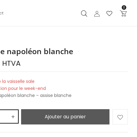
0
ct
se napoléon blanche
€
HTVA
 la vaisselle sale
tion pour le week-end
apoléon blanche – assise blanche
Ajouter au panier