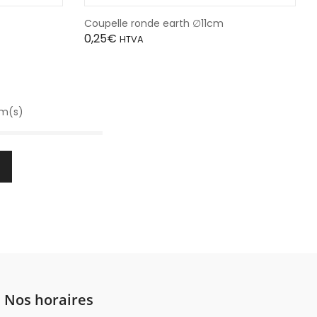
Coupelle ronde earth ∅11cm
0,25
€
HTVA
em(s)
Nos horaires