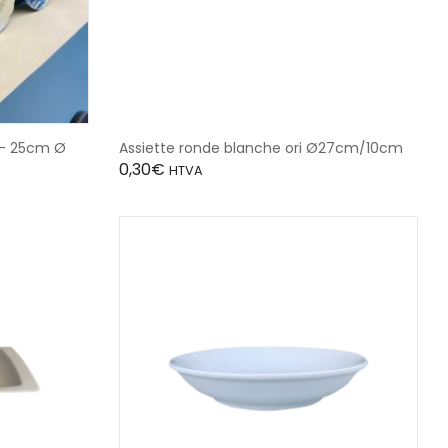
 +- 25cm Ø
Assiette ronde blanche ori Ø27cm/10cm
0,30
€
HTVA