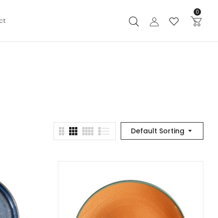
0
ct
Default Sorting