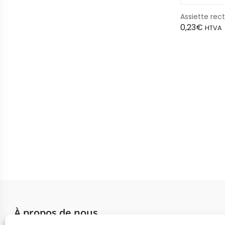
Assiette re
0,23
€
HTVA
À propos de nous