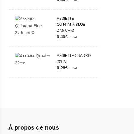
HTVA
ASSIETTE
QUINTANA BLUE
27.5 CM Ø
0,40
€
HTVA
ASSIETTE QUADRO
22CM
0,28
€
HTVA
À propos de nous