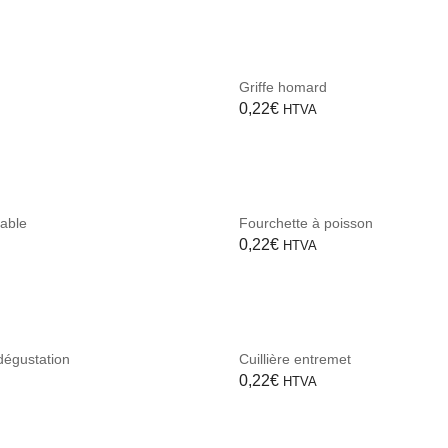
Griffe homard
0,22
€
HTVA
table
Fourchette à poisson
0,22
€
HTVA
dégustation
Cuillière entremet
0,22
€
HTVA