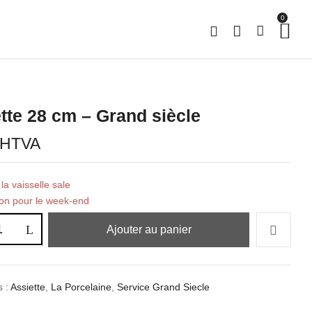
0
tte 28 cm – Grand siècle
HTVA
la vaisselle sale
ion pour le week-end
Ajouter au panier
s :
Assiette
,
La Porcelaine
,
Service Grand Siecle