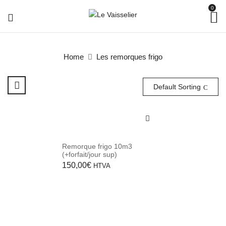
0
Home
Les remorques frigo
Default Sorting
Remorque frigo 10m3
(+forfait/jour sup)
150,00
€
HTVA