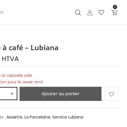
0
ct
 à café – Lubiana
€
HTVA
 la vaisselle sale
tion pour le week-end
Ajouter au panier
es :
Assiette
,
La Porcelaine
,
Service Lubiana