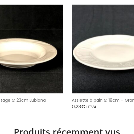
potage ∅ 23cm Lubiana
Assiette à pain ∅ 18cm – Gran
0,23
€
HTVA
Produits récemment vus