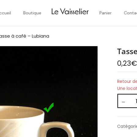
ccueil
Boutique
Panier
Conta
asse à café – Lubiana
Tasse
0,23
Retour de
Une loca
Catégori