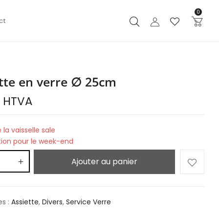
0
ct
tte en verre ∅ 25cm
€
HTVA
 la vaisselle sale
tion pour le week-end
Ajouter au panier
es :
Assiette
,
Divers
,
Service Verre