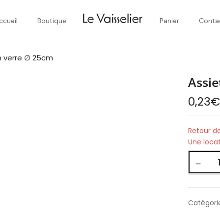
ccueil
Boutique
Panier
Conta
n verre ∅ 25cm
Assie
0,23
Retour de
Une loca
Catégori