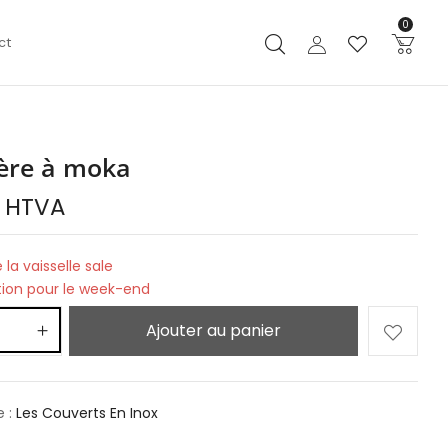
0
ct
ière à moka
HTVA
 la vaisselle sale
tion pour le week-end
Ajouter au panier
e :
Les Couverts En Inox