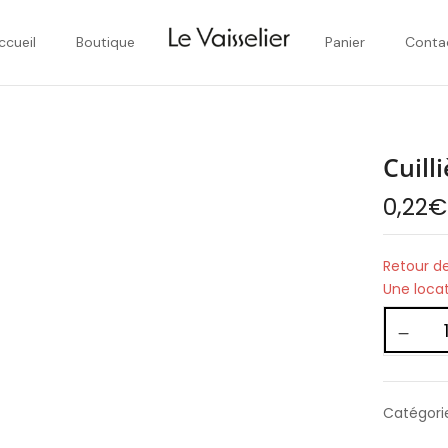
ccueil
Boutique
Panier
Conta
Cuill
0,22
€
Retour de
Une loca
Catégori