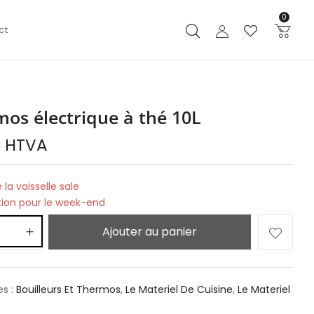
0
ct
os électrique à thé 10L
€
HTVA
 la vaisselle sale
tion pour le week-end
Ajouter au panier
es :
Bouilleurs Et Thermos
,
Le Materiel De Cuisine
,
Le Materiel