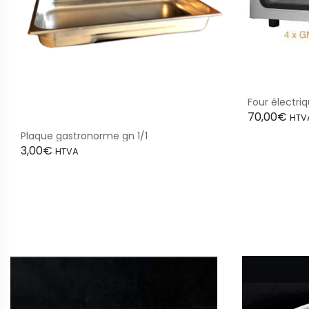
Four électri
70,00
€
HTV
Plaque gastronorme gn 1/1
3,00
€
HTVA