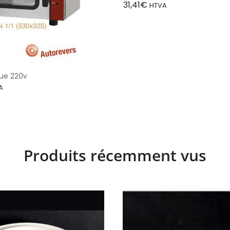
31,41
€
HTVA
que 220v
A
Produits récemment vus