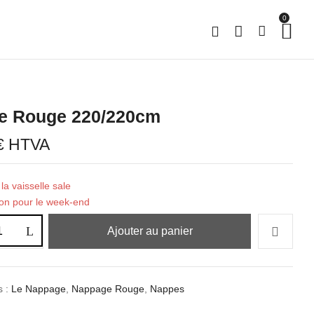
0
e Rouge 220/220cm
€
HTVA
la vaisselle sale
ion pour le week-end
Ajouter au panier
s :
Le Nappage
,
Nappage Rouge
,
Nappes