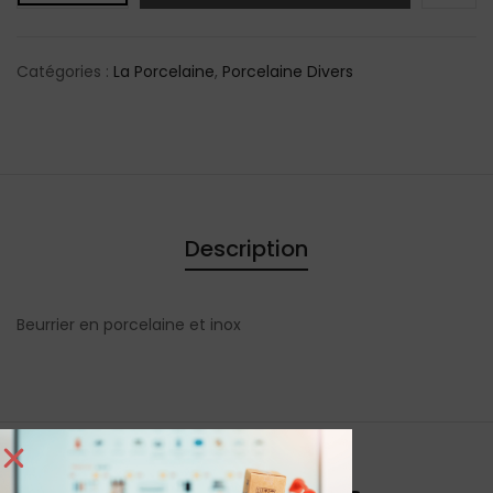
Catégories :
La Porcelaine
,
Porcelaine Divers
Description
Beurrier en porcelaine et inox