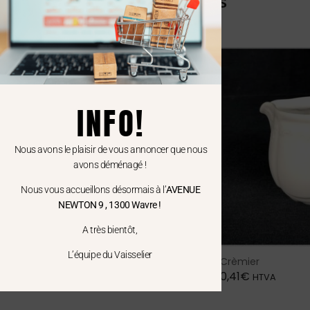
Produits associés
INFO!
Nous avons le plaisir de vous annoncer que nous
avons déménagé !
Nous vous accueillons désormais à l’
AVENUE
NEWTON 9 , 1300 Wavre !
A très bientôt,
L’équipe du Vaisselier
Assiette à pâtes ∅ 27cm
Crèmier
0,33
€
0,41
€
HTVA
HTVA